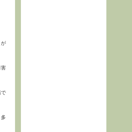
とが
障害
場で
、多